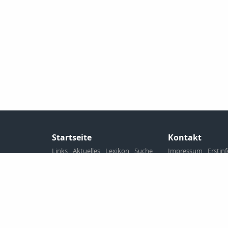
Startseite
Kontakt
Links
Aktuelles
Lexikon
Suche
Impressum
Erstin
Analyse
Wissenswertes
Datenschutz
Persönliche Beratu