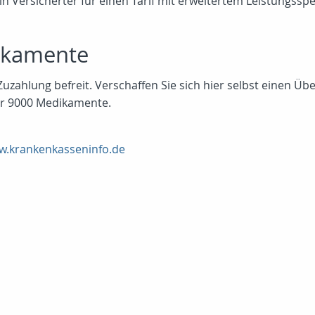
in Versicherter für einen Tarif mit erweitertem Leistungss
ikamente
hlung befreit. Verschaffen Sie sich hier selbst einen Überb
ber 9000 Medikamente.
.krankenkasseninfo.de