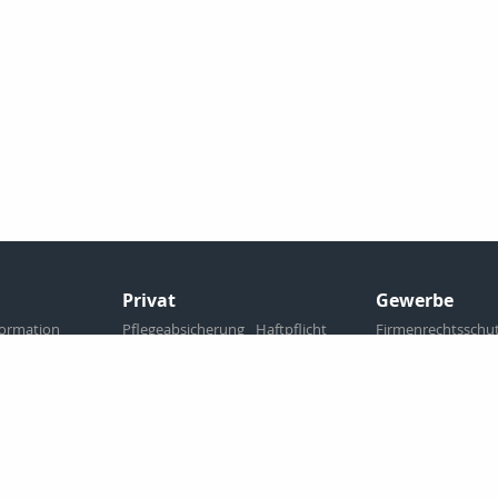
Privat
Gewerbe
formation
Pflegeabsicherung
Haftpflicht
Firmenrechtsschu
Sozialversicherung
Betriebliche Alter
ng
Krankenversicherung
Kaution
Haftpflic
Arbeitskraftabsicherung
Manager
Fuhrpa
Eigentumsabsicherung
Bauunterbrechun
Hinterbliebenen Absicherung
Kraftfahrtversicherung
Senioren